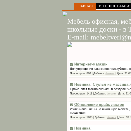
ГЛАВНАЯ
ИНТЕРНЕТ-МАГА
Мебель офисная, меб
школьные доски - в Т
E-mail: mebeltveri@m
Интернет-магазин
Для упрощения заказа воспользуйтесь 
Просмотров:
868
|
Добавил:
duna-m
|
Дата:
21.0
Новинка! Стулья из массива 
Прайс-лист можно скачать в разделе "С
Просмотров:
1411
|
Добавил:
duna-m
|
Дата:
21.0
Обновление прайс-листов
Изменились цены на школьную мебель, 
продукции.
Просмотров:
1605
|
Добавил:
duna-m
|
Дата:
18.
Новинка!