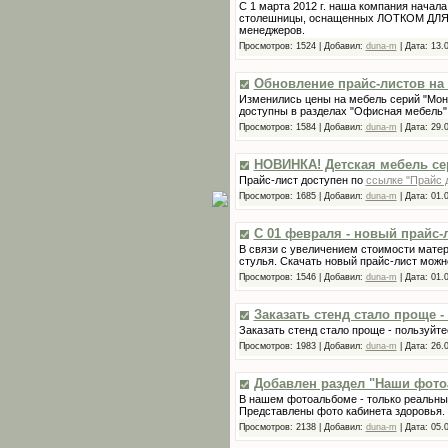
С 1 марта 2012 г. наша компания начал
столешницы, оснащенных ЛОТКОМ ДЛ
менеджеров.
Просмотров:
1524
|
Добавил:
duna-m
|
Дата:
13.
Обновление прайс-листов на
Изменились цены на мебель серий "Моно
доступны в разделах "Офисная мебель" 
Просмотров:
1584
|
Добавил:
duna-m
|
Дата:
29.
НОВИНКА! Детская мебель се
Прайс-лист доступен по
ссылке "Прайс 
Просмотров:
1685
|
Добавил:
duna-m
|
Дата:
01.
С 01 февраля - новый прайс-
В связи с увеличением стоимости мате
стулья. Скачать новый прайс-лист можн
Просмотров:
1546
|
Добавил:
duna-m
|
Дата:
01.
Заказать стенд стало проще 
Заказать стенд стало проще - пользуй
Просмотров:
1983
|
Добавил:
duna-m
|
Дата:
26.
Добавлен раздел "Наши фот
В нашем фотоальбоме - только реальны
Представлены фото кабинета здоровья.
Просмотров:
2138
|
Добавил:
duna-m
|
Дата:
05.