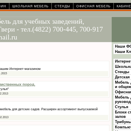
ЗИН
ШКОЛЬНАЯ МЕБЕЛЬ
СТЕНДЫ
ОФИСНАЯ МЕБЕЛЬ
КАБИНЕ
ель для учебных заведений,
вери - тел.(4822) 700-445, 700-917
ail.ru
Наши Ф
Наши Кл
Интерне
Школьн
нашим Интернет-магазином
Стенды
4.2015
Детская
Мебель 
лиственных пород.
и общеж
тулья"
Офисная
2.2013
Мебель 
руковод
Стулья
мебель для детских садов. Расширен ассортимент выпускаемой
Блоки с
залов
02.2013
Трибун
Компью