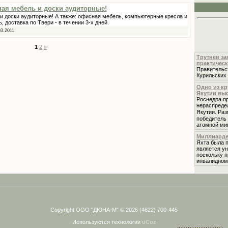
ная мебель и доски аудиторные!
 и доски аудиторные! А также: офисная мебель, компьютерные кресла и
, доставка по Твери - в течении 3-х дней.
03.2011
1
2
»
Трутнев за
практичес
Правительст
Курильских 
Одно из к
Якутии выс
Роснедра пр
нераспреде
Якутии. Раз
победитель 
атомной ми
Миллиардер
Яхта была п
является у
поскольку п
инвалидном
Copyright ООО "ДЮНА-М" © 2026 (4822) 700-445
Используются технологии
uCoz