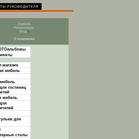
ТЫ РУКОВОДИТЕЛЯ
Главная
Регистрация
Вход
)
О компании
ОТОальбомы
иенты
т-магазин
ая мебель
 мебель
для гостиниц
итий
 мебель
для
ителей
тульев для
ы
терные столы