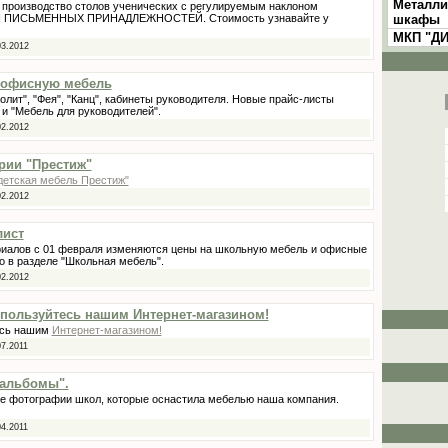
Металли
а производство столов ученических с регулируемым наклоном
Я ПИСЬМЕННЫХ ПРИНАДЛЕЖНОСТЕЙ. Стоимость узнавайте у
шкафы
МКП "Д
03.2012
 офисную мебель
лит", "Фея", "Канц", кабинеты руководителя. Новые прайс-листы
и "Мебель для руководителей".
02.2012
рии "Престиж"
детская мебель Престиж"
02.2012
лист
риалов с 01 февраля изменяются цены на школьную мебель и офисные
о в разделе "Школьная мебель".
02.2012
- пользуйтесь нашим Интернет-магазином!
тесь нашим
Интернет-магазином!
07.2011
оальбомы".
е фотографии школ, которые оснастила мебелью наша компания.
04.2011