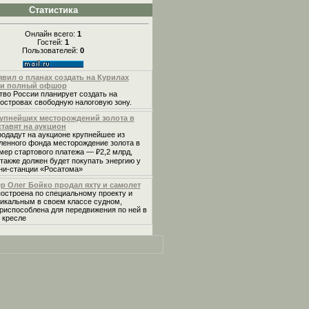
Статистика
Онлайн всего:
1
Гостей:
1
Пользователей:
0
явил о планах создать на Курилах
ки полный офшор
во России планирует создать на
островах свободную налоговую зону.
рупнейших месторождений золота в
тавят на аукцион
одадут на аукционе крупнейшее из
ленного фонда месторождение золота в
мер стартового платежа — ₽2,2 млрд,
также должен будет покупать энергию у
ни-станции «Росатома»
 Олег Бойко продал яхту и самолет
остроена по специальному проекту и
никальным в своем классе судном,
риспособлена для передвижения по ней в
 кресле