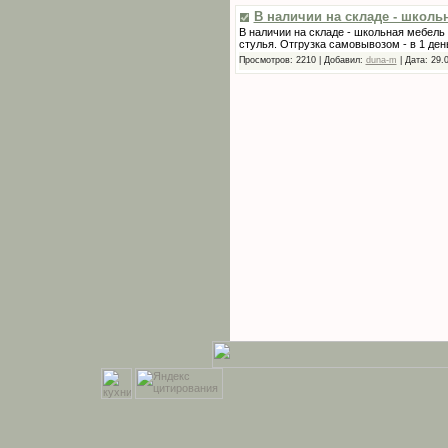
В наличии на складе - школь
В наличии на складе - школьная мебель
стулья. Отгрузка самовывозом - в 1 день
Просмотров:
2210
|
Добавил:
duna-m
|
Дата:
29.